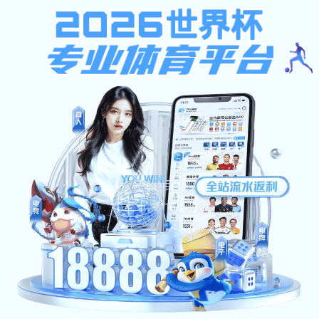
bob博鱼体育
首页
系所介绍
历史沿革
动态新闻
动态新闻
新闻头条
图片新闻
专题报道
您所在的位置：
首页
›
动态新闻
›
新闻头条
› 正文
bob博鱼体育课题组编写的《2024年北京
展报告》获得“优秀”结项等级
2026-01-05
根据北京市社会科学联合会发布的消息，bob博鱼体育课题组
检测发展报告》在2025年北京社科基金学科永利304线路检测