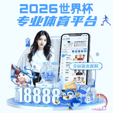
bob博鱼体育
首页
系所介绍
历史沿革
动态新闻
动态新闻
新闻头条
图片新闻
专题报道
您所在的位置：
首页
›
动态新闻
›
新闻头条
› 正文
政治学系邀请原中央对外联络部研究室副
中国改革开放>分享会》专题讲座
2025-12-18
2025年12月17日晚上，社会科学学院政治学系举办“平心
余云老师，以《纪录片<李光耀与中国改革开放>分享会》为题